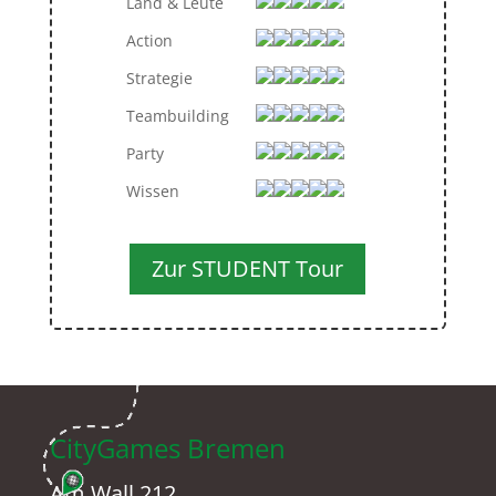
Land & Leute
Action
Strategie
Teambuilding
Party
Wissen
Zur STUDENT Tour
CityGames Bremen
Am Wall 212