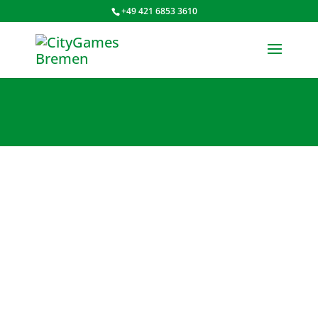
+49 421 6853 3610
CityGames “JGA
MÄNNER” Tour
Bremen