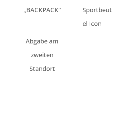
„BACKPACK“
Abgabe am
zweiten
Standort
Alle Infos zu unseren Extras
findet ihr im Tourenkonfigurator