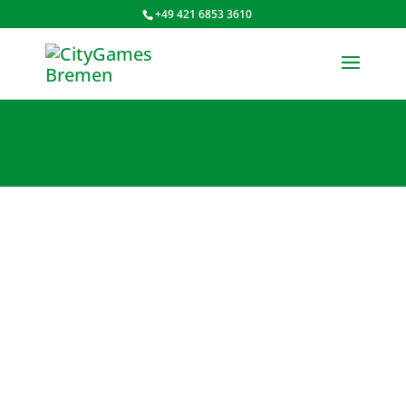
+49 421 6853 3610
CityGames “JGA
FRAUEN” Tour
Bremen