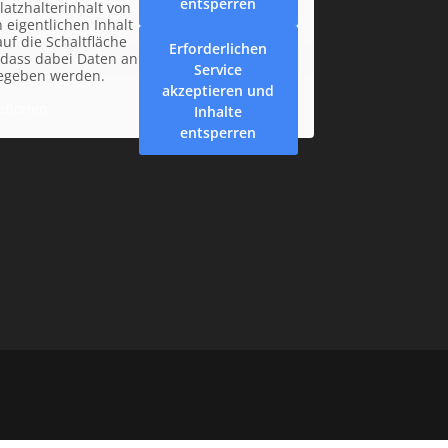
entsperren
latzhalterinhalt von
 eigentlichen Inhalt
auf die Schaltfläche
Erforderlichen
, dass dabei Daten an
Service
gegeben werden.
akzeptieren und
ationen
Inhalte
entsperren