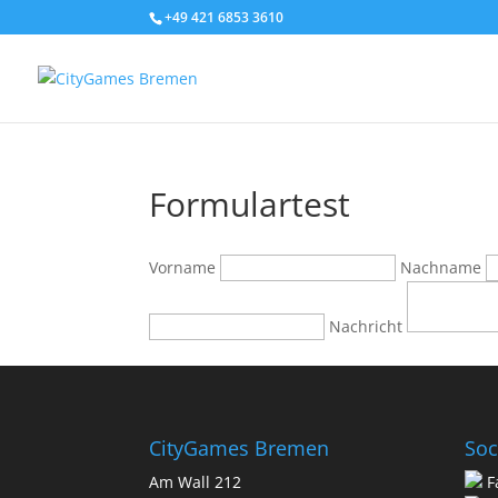
+49 421 6853 3610
Formulartest
Vorname
Nachname
Nachricht
CityGames Bremen
Soc
Am Wall 212
F