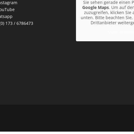
Sie sehen gerade einen P
nstagram
Google Maps
. Um auf den
ouTube
zuzugreifen, klicken Sie 
tsapp
unten. Bitte beachten Sie
Drittanbieter weiter
(0) 173 / 6786473
Mehr Inform